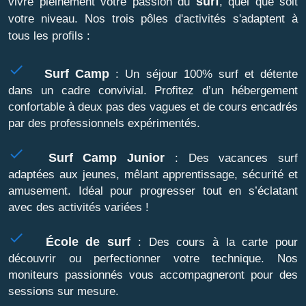
surf
vivre pleinement votre passion du
, quel que soit
votre niveau. Nos trois pôles d'activités s'adaptent à
tous les profils :
done
Surf Camp
: Un séjour 100% surf et détente
dans un cadre convivial. Profitez d’un hébergement
confortable à deux pas des vagues et de cours encadrés
par des professionnels expérimentés.
done
Surf Camp Junior
: Des vacances surf
adaptées aux jeunes, mêlant apprentissage, sécurité et
amusement. Idéal pour progresser tout en s’éclatant
avec des activités variées !
done
École de surf
: Des cours à la carte pour
découvrir ou perfectionner votre technique. Nos
moniteurs passionnés vous accompagneront pour des
sessions sur mesure.