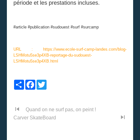
période et les prestations incluses.
#article #publication #sudouest #surf #surcamp
URL : https://www.ecole-surf-camp-landes.com/blog-
LSHMotu5se3p4XB-reportage-du-sudouest-
LSHMotu5se3p4XB.html
Partager
Facebook
Twitter
skip_previous
Quand on ne surf pas, on peint !
skip_next
Carver SkateBoard