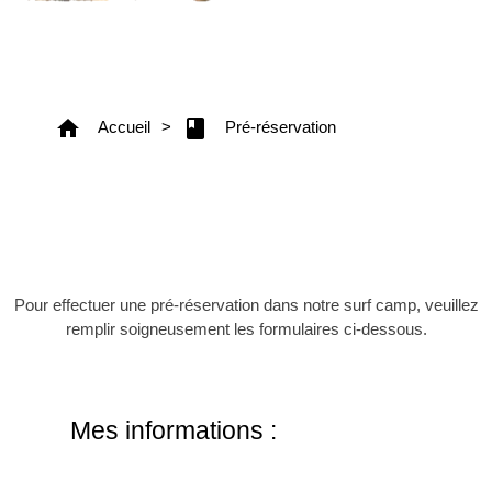
home
book
Accueil
>
Pré-réservation
FORMULAIRE DE PRÉ-RÉSERVATION
Pour effectuer une pré-réservation dans notre surf camp, veuillez
remplir soigneusement les formulaires ci-dessous.
Mes informations :