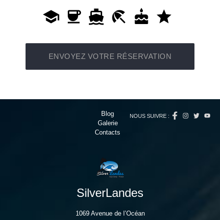
school
coffee
directions_boat
beach_access
cake
star
ENVOYEZ VOTRE RÉSERVATION
send
Blog
NOUS SUIVRE :
Galerie
Contacts
SilverLandes
1069 Avenue de l’Océan